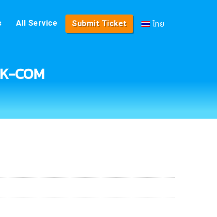
ไทย
s
All Service
Submit Ticket
RUK-COM