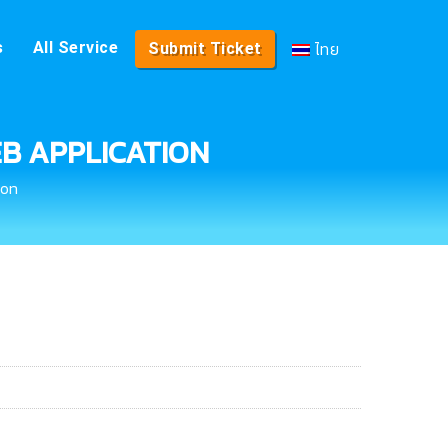
ไทย
s
All Service
Submit Ticket
 WEB APPLICATION
ion