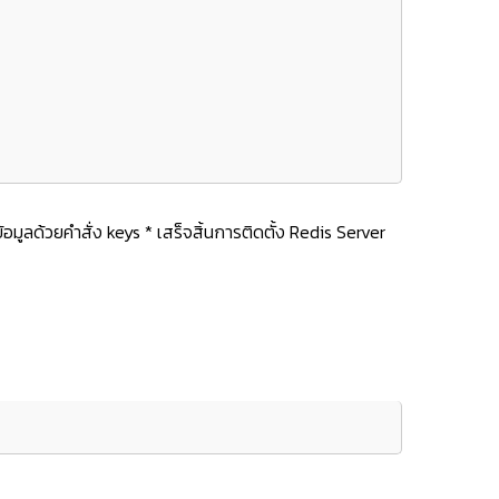
มูลด้วยคำสั่ง keys * เสร็จสิ้นการติดตั้ง Redis Server