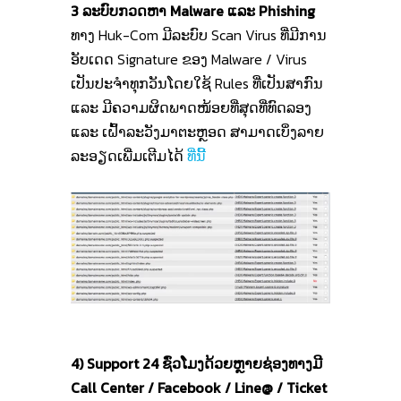
3 ລະບົບກວດຫາ Malware ແລະ Phishing
ທາງ Huk-Com ມີລະບົບ Scan Virus ທີ່ມີການ
ອັບເດດ Signature ຂອງ Malware / Virus
ເປັນປະຈໍາທຸກວັນໂດຍໃຊ້ Rules ທີ່ເປັນສາກົນ
ແລະ ມີຄວາມຜິດພາດໜ້ອຍທີ່ສຸດທີ່ທົດລອງ
ແລະ ເຝົ້າລະວັງມາຕະຫຼອດ ສາມາດເບິ່ງລາຍ
ລະອຽດເພີ່ມເຕີມໄດ້
ທີ່ນີ້
4) Support 24 ຊົ່ວໂມງດ້ວຍຫຼາຍຊ່ອງທາງມີ
Call Center / Facebook / Line@ / Ticket