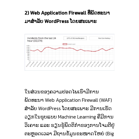
2) Web Application Firewall ທີ່ພັດທະນາ
ມາສໍາລັບ WordPress ໂດຍສະເພາະ
ໃນສ່ວນຂອງຄວາມປອດໄພເຮົາມີການ
ພັດທະນາ Web Application Firewall (WAF)
ສໍາລັບ WordPress ໂດຍສະເພາະ ມີການເຮັດ
ວຽກໃນຮູບແບບ Machine Learning ຄືມີການ
ວິເຄາະ ແລະ ຮຽນຮູ້ພຶດຕິກໍາຂອງການໂຈມຕີຢູ່
ຕະຫຼອດເວລາ ມີຖານຂໍ້ມູນຂະໜາດໃຫຍ່ (Big