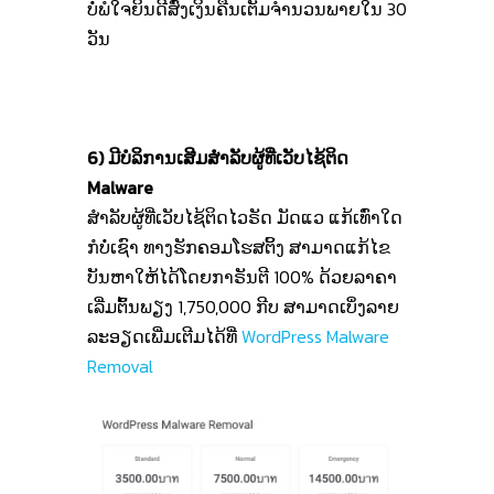
ບໍ່ພໍໃຈຍິນດີສົ່ງເງິນຄືນເຕັມຈໍານວນພາຍໃນ 30
ວັນ
6) ມີບໍລິການເສີມສໍາລັບຜູ້ທີ່ເວັບໄຊ້ຕິດ
Malware
ສໍາລັບຜູ້ທີ່ເວັບໄຊ້ຕິດໄວຣັດ ມັດແວ ແກ້ເທົ່າໃດ
ກໍບໍ່ເຊົາ ທາງຮັກຄອມໂຮສຕິ້ງ ສາມາດແກ້ໄຂ
ບັນຫາໃຫ້ໄດ້ໂດຍກາຣັນຕີ 100% ດ້ວຍລາຄາ
ເລີ່ມຕົ້ນພຽງ 1,750,000 ກີບ ສາມາດເບິ່ງລາຍ
ລະອຽດເພີ່ມເຕີມໄດ້ທີ່
WordPress Malware
Removal