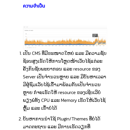
ความจำเป็น
ເປັນ CMS ທີ່ມີຂະໜາດໃຫຍ່ ແລະ ມີຄວາມຊັບ
ຊ້ອນສູງເຮັດໃຫ້ການໂຫຼດໜ້າເວັບໄຊ້ແຕ່ລະ
ຄັ້ງກິນຊັບພະຍາກອນ ແລະ resource ຂອງ
Server ເປັນຈໍານວນຫຼາຍ ແລະ ມີບັນຫາເວລາ
ມີຜູ້ຊົມເວັບໄຊ້ເຂົ້າມາພ້ອມກັນເປັນຈໍານວນ
ຫຼາຍ ກໍຈະເຮັດໃຫ້ resource ຂອງເຊີບເວີບໍ່
ພຽງພໍທັງ CPU ແລະ Memory ເຮັດໃຫ້ເວັບໄຊ້
ຫຼົ້ມ ແລະ ເຂົ້າບໍ່ໄດ້
ບັນຫາການນໍາໃຊ້ Plugin/Themes ທີ່ບໍ່ໄດ້
ມາດຕະຖານ ແລະ ມີການເຮັດວຽກທີ່