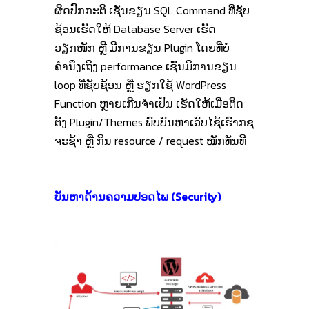
ຜິດປົກກະຕິ ເຊັ່ນຂຽນ SQL Command ທີ່ຊັບ
ຊ້ອນເຮັດໃຫ້ Database Server ເຮັດ
ວຽກໜັກ ຫຼື ມີການຂຽນ Plugin ໂດຍທີ່ບໍ່
ຄໍານຶງເຖິງ performance ເຊັ່ນມີການຂຽນ
loop ທີ່ຊັບຊ້ອນ ຫຼື ຮຽກໃຊ້ WordPress
Function ຫຼາຍເກີນຈໍາເປັນ ເຮັດໃຫ້ເມື່ອຕິດ
ຕັ້ງ Plugin/Themes ພົບບັນຫາເວັບໄຊ້ເຮົາກຊ
ຈະຊ້າ ຫຼື ກິນ resource / request ໜັກທັນທີ
ບັນຫາດ້ານຄວາມປອດໄພ (Security)