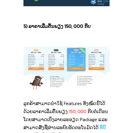
5) ລາຄາເລີ່ມຕົ້ນພຽງ 150, 000 ກີບ
ລຸກຄ້າສາມາດນໍາໃຊ້ Features ທັງໝົດນີ້ໄດ້
ດ້ວຍລາຄາເລີ່ມຕົ້ນພຽງ
150, 000
ກີບຕໍ່ເດືອນ
ໂດຍສາມາດເບິ່ງລາຍລະອຽດ Package ແລະ
ສາມາດສັ່ງຊື້ຜ່ານລະບົບອັດຕະໂນມັດໄດ້
ທີ່ນີ້