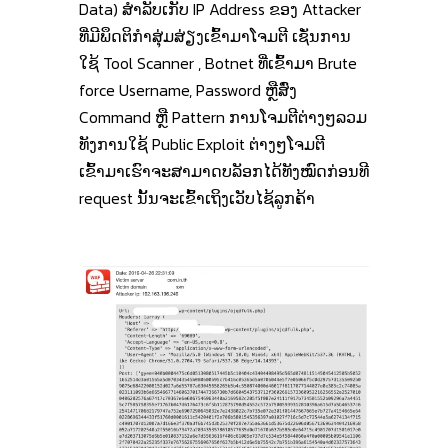
Data) ສໍາລັບເກັບ IP Address ຂອງ Attacker
ທີ່ມີພຶດຕິກໍາສຸ່ມສ່ຽງເຂົ້າມາໂຈມຕີ ເຊັ່ນການ
ໃຊ້ Tool Scanner , Botnet ທີ່ເຂົ້າມາ Brute
force Username, Password ຫຼືສົ່ງ
Command ຫຼື Pattern ການໂຈມຕີຕ່າງໆລວມ
ທັງການໃຊ້ Public Exploit ຕ່າງໆໂຈມຕີ
ເຂົ້າມາເຮົາຈະສາມາດບລັອກໄດ້ທັງໝົດກ່ອນທີ
request ນັ້ນຈະເຂົ້າເຖິງເວັບໄຊ້ລູກຄ້າ