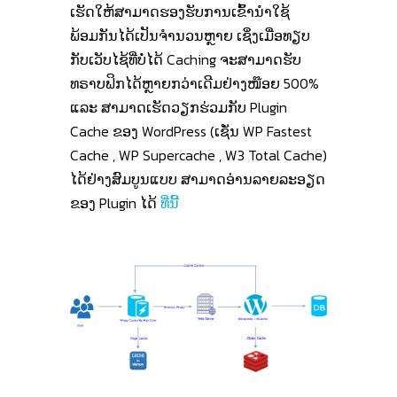
ເຮັດໃຫ້ສາມາດຮອງຮັບການເຂົ້ານໍາໃຊ້
ພ້ອມກັນໄດ້ເປັນຈໍານວນຫຼາຍ ເຊິ່ງເມື່ອທຽບ
ກັບເວັບໄຊ້ທີ່ບໍ່ໄດ້ Caching ຈະສາມາດຮັບ
ທຣາບຟິກໄດ້ຫຼາຍກວ່າເດີມຢ່າງໜ໊ອຍ 500%
ແລະ ສາມາດເຮັດວຽກຮ່ວມກັບ Plugin
Cache ຂອງ WordPress (ເຊັ່ນ WP Fastest
Cache , WP Supercache , W3 Total Cache)
ໄດ້ຢ່າງສົມບູນແບບ ສາມາດອ່ານລາຍລະອຽດ
ຂອງ Plugin ໄດ້
ທີ່ນີ້