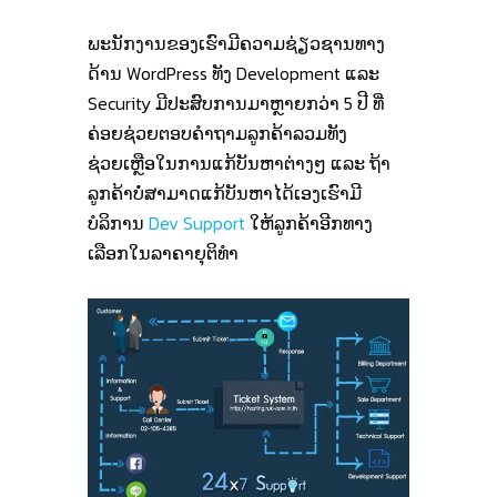
ພະນັກງານຂອງເຮົາມີຄວາມຊ່ຽວຊານທາງ
ດ້ານ WordPress ທັງ Development ແລະ
Security ມີປະສົບການມາຫຼາຍກວ່າ 5 ປີ ທີ່
ຄ່ອຍຊ່ວຍຕອບຄໍາຖາມລູກຄ້າລວມທັງ
ຊ່ວຍເຫຼືອໃນການແກ້ບັນຫາຕ່າງໆ ແລະ ຖ້າ
ລູກຄ້າບໍ່ສາມາດແກ້ບັນຫາໄດ້ເອງເຮົາມີ
ບໍລິການ
Dev Support
ໃຫ້ລູກຄ້າອີກທາງ
ເລືອກໃນລາຄາຍຸຕິທໍາ