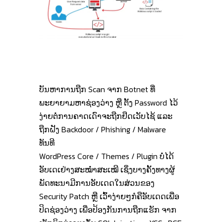
ບັນຫາການຖືກ Scan ຈາກ Botnet ທີ່
ພະຍາຍາມຫາຊ່ອງວ່າງ ຫຼື ຕັ້ງ Password ໄວ້
ງ່າຍຕໍ່ການຄາດເດົາຈະຖືກຢຶດເວັບໄຊ້ ແລະ
ຖືກຝັງ Backdoor / Phishing / Malware
ທັນທີ
WordPress Core / Themes / Plugin ບໍ່ໄດ້
ອັບເດເຢ່າງສະໝໍ່າສະເໝີ ເຊິ່ງບາງຄັ້ງທາງຜູ້
ພັດທະນາມີການອັບເດດໃນສ່ວນຂອງ
Security Patch ຫຼື ເວົ້າງ່າຍໆກໍຄືອັບເດດເພື່ອ
ປິດຊ່ອງວ່າງ ເພື່ອປ້ອງກັນການຖືກແຮັກ ຈາກ