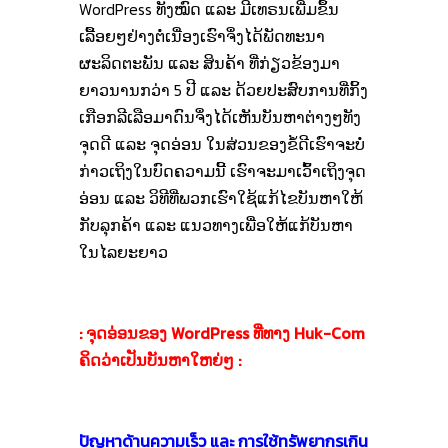
WordPress ທັງໝົດ ແລະ ມີເທຣນເພີ່ມຂຶ້ນ
ເລື້ອຍໆຢ່າງຕໍ່ເນື່ອງເຮົາຈຶ່ງໄດ້ພັດທະນາ
ຜະລິດຕະພັນ ແລະ ສິນຄ້າ ທີ່ກ່ຽວຂ້ອງມາ
ຍາວນານກວ່າ 5 ປີ ແລະ ດ້ວຍປະສົບການທີ່ກິ້ງ
ເກືອກລີເລືອມາດົນຈຶ່ງໄດ້ເຫັນບັນຫາຕ່າງໆທັງ
ຈຸດດີ ແລະ ຈຸດອ່ອນ ໃນສ່ວນຂອງຂໍ້ດີເຮົາຈະບໍ່
ກ່າວເຖິງໃນບົດຄວາມນີ້ ເຮົາຈະມາເວົ້າເຖິງຈຸດ
ອ່ອນ ແລະ ວິທີທີ່ພວກເຮົາໃຊ້ແກ້ໄຂບັນຫາໃຫ້
ກັບລຸກຄ້າ ແລະ ແນວທາງເພື່ອໃຫ້ແກ້ບັນຫາ
ໃນໄລຍະຍາວ
: ຈຸດອ່ອນຂອງ WordPress ທີ່ທາງ Huk-Com
ຄິດວ່າເປັນບັນຫາໃຫຍ່ໆ :
ปัญหาด้านความเร็ว และ การใช้ทรัพยากรเกิน