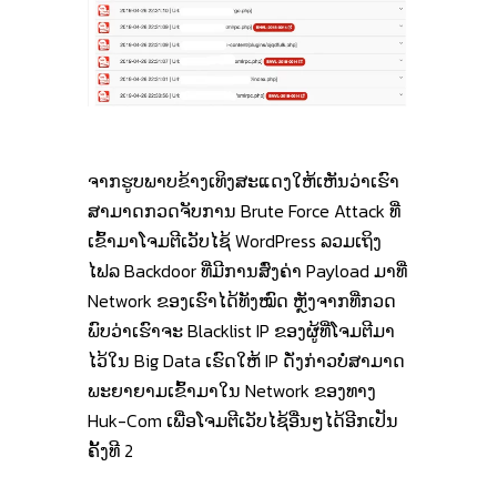
ຈາກຮູບພາບຂ້າງເທິງສະແດງໃຫ້ເຫັນວ່າເຮົາ
ສາມາດກວດຈັບການ Brute Force Attack ທີ່
ເຂົ້າມາໂຈມຕີເວັບໄຊ້ WordPress ລວມເຖິງ
ໄຟລ Backdoor ທີ່ມີການສົ່ງຄ່າ Payload ມາທີ່
Network ຂອງເຮົາໄດ້ທັງໝົດ ຫຼັງຈາກທີ່ກວດ
ພົບວ່າເຮົາຈະ Blacklist IP ຂອງຜູ້ທີ່ໂຈມຕີມາ
ໄວ້ໃນ Big Data ເຮົດໃຫ້ IP ດັ່ງກ່າວບໍ່ສາມາດ
ພະຍາຍາມເຂົ້າມາໃນ Network ຂອງທາງ
Huk-Com ເພື່ອໂຈມຕີເວັບໄຊ້ອື່ນໆໄດ້ອີກເປັນ
ຄັ້ງທີ 2