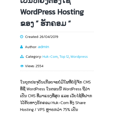
ເປັນຫຍັງຕ້ອງໃຊ້
WordPress Hosting
ຂອງ ” ຮັກຄອມ “
Created: 26/04/2019
admin
Author:
Category:
Huk-Com
,
Top 12
,
Wordpress
Views: 2554
ໃນຍຸກປະຈຸບັນເກືອບຈະບໍ່ມີໃຜທີ່ບໍ່ຮູ້ຈັກ CMS
ທີ່ຊື່ WordPress ໃນຕອນນີ້ WordPress ຖືວ່າ
ເປັນ CMS ທີ່ມາແຮງທີ່ສຸດ ແລະ ເວັບໄຊ້ທີ່ຝາກ
ໄວ້ກັບທາງຮັກຄອມ Huk-Com ທັງ Share
Hosting / VPS ຫຼາຍກວ່າ 75% ເປັນ