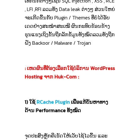
ເທັກນິກຕ່າງໆເຊັ່ນ SQL Injection , XSS , RCE
, LFI ,RFI ລວມທັງ Data leak ຕ່າງໆ ສ່ວນໃຫຍ່
ຈະເກີດຂຶ້ນກັບ Plugin / Themes ທີ່ບໍ່ໄດ້ອັບ
ເດດຢ່າງສະໝໍ່າສະເໝີ ຜົນກະທົບຂ້ອນຂ້າງ
ຮຸນແຮງເຖິງຂັ້ນຖືກລັກຂໍ້ມູນທັງໝົດລວມທັງຖືກ
ຝັງ Backoor / Malware / Trojan
: ເຫດຜົນທີ່ຕ້ອງເລືອກໃຊ້ບໍລິການ WordPress
Hosting ຈາກ Huk-Com :
1) ໃຊ້
RCache Plugin
ເພື່ອແກ້ບັນຫາທາງ
ດ້ານ Performance ທັງໝົດ
ຈຸດປະສົງຫຼັກຄືເຮັດໃຫ້ເວັບໄຊ້ໄວຂຶ້ນ ແລະ