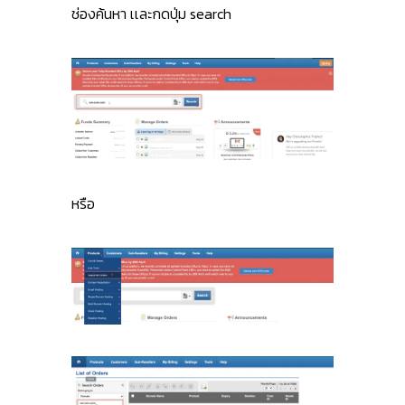
ช่องค้นหา เเละกดปุ่ม search
หรือ