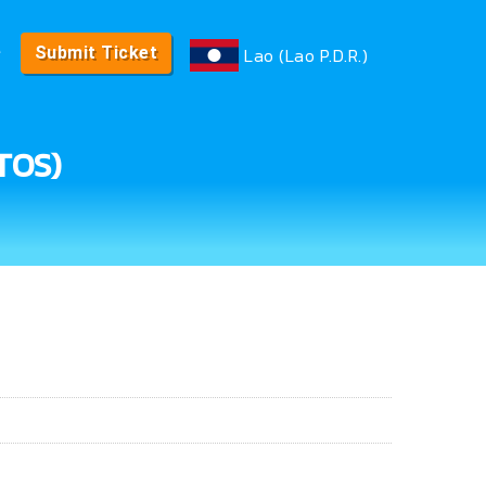
e
Lao (Lao P.D.R.)
Submit Ticket
TOS)