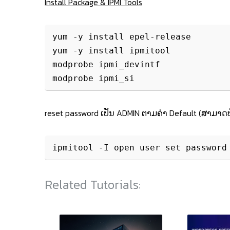
Install Package & IPMI Tools
yum -y install epel-release

yum -y install ipmitool

modprobe ipmi_devintf

reset password ເປັນ ADMIN ຕາມຄ່າ Default (ສາມາດປ
ipmitool -I open user set password
Related Tutorials: