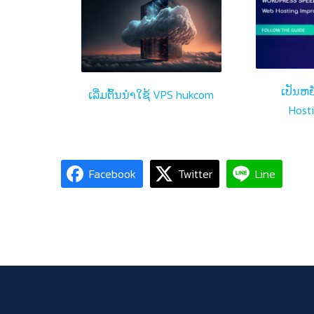
ເປັນຫຍ
ເລີ່ມຕົ້ນນໍາໃຊ້ VPS hukcom
Host
Facebook
Twitter
Line