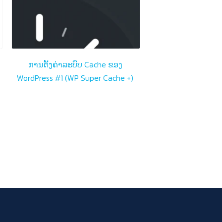
ການຕັ້ງຄ່າລະບົບ Cache ຂອງ
WordPress #1 (WP Super Cache +)