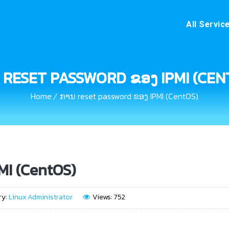
All Servic
 RESET PASSWORD ຂອງ IPMI (CEN
Home
ການ reset password ຂອງ IPMI (CentOS)
MI (CentOS)
ry:
Linux Administrator
Views: 752