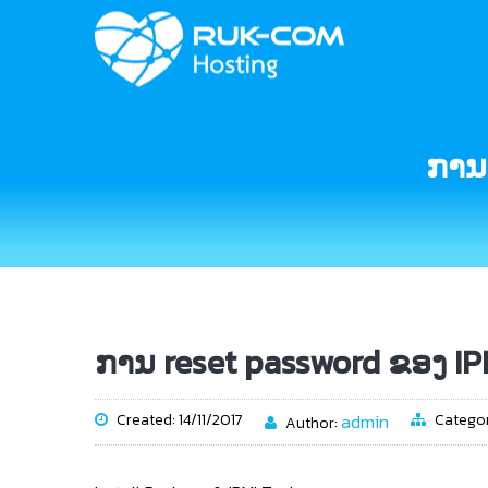
ການ
ການ reset password ຂອງ IP
Created: 14/11/2017
admin
Catego
Author: