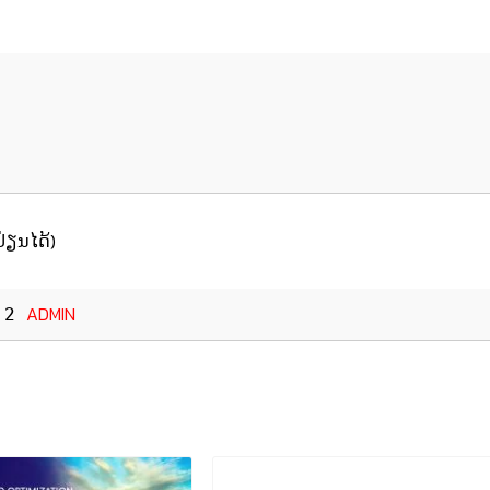
່ຽນໄດ້)
ADMIN
 2 