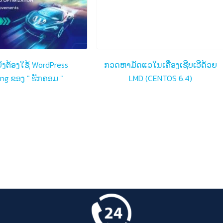
ັງຕ້ອງໃຊ້ WordPress
ກວດຫາມັດແວໃນເຄື່ອງເຊີບເວີດ້ວຍ
ing ຂອງ " ຮັກຄອມ "
LMD (CENTOS 6.4)