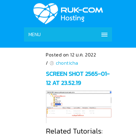
MENU
Posted on 12 ม.ค. 2022
/
chonticha
SCREEN SHOT 2565-01-
12 AT 23.52.19
Related Tutorials: