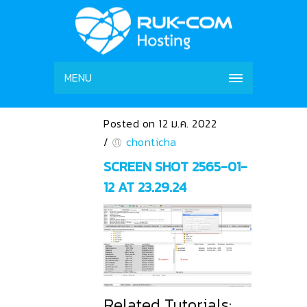
MENU
Posted on 12 ม.ค. 2022
/
chonticha
SCREEN SHOT 2565-01-
12 AT 23.29.24
Related Tutorials: