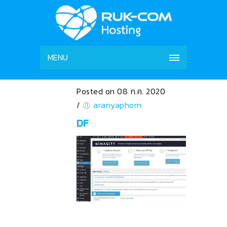
MENU
Posted on 08 ก.ค. 2020
/
aranyaphorn
DF