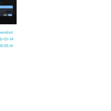
eenshot
8-01-14
00.05.14