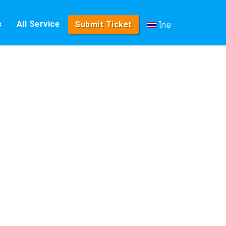
ไทย
s
All Service
Submit Ticket