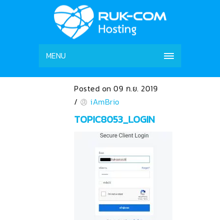
MENU
Posted on 09 ก.ย. 2019
/
iAmBrio
TOPIC8053_LOGIN