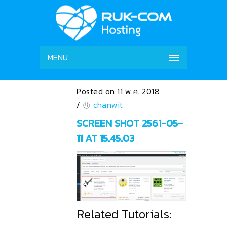
MENU
Posted on 11 พ.ค. 2018
/
chanwit
SCREEN SHOT 2561-05-
11 AT 15.45.03
Related Tutorials: