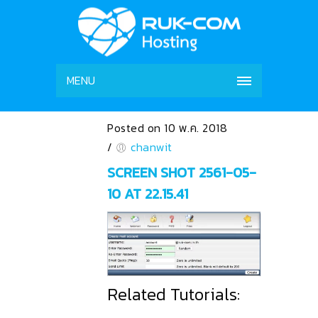
MENU
Posted on 10 พ.ค. 2018
/
chanwit
SCREEN SHOT 2561-05-
10 AT 22.15.41
Related Tutorials: