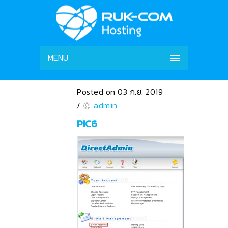
MENU
Posted on 03 ก.ย. 2019
/
admin
PIC6