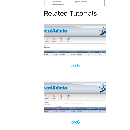
Related Tutorials:
pic6
pic6