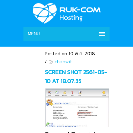
MENU
Posted on 10 พ.ค. 2018
/
chanwit
SCREEN SHOT 2561-05-
10 AT 18.07.35