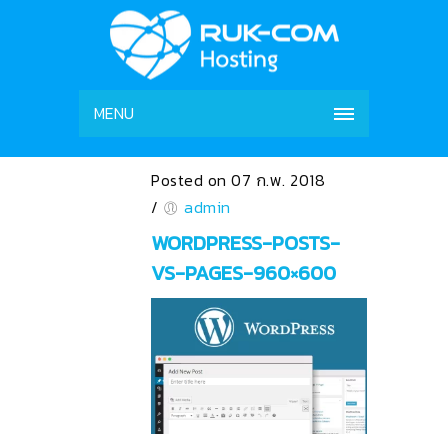
MENU
Posted on 07 ก.พ. 2018
/
admin
WORDPRESS-POSTS-
VS-PAGES-960×600