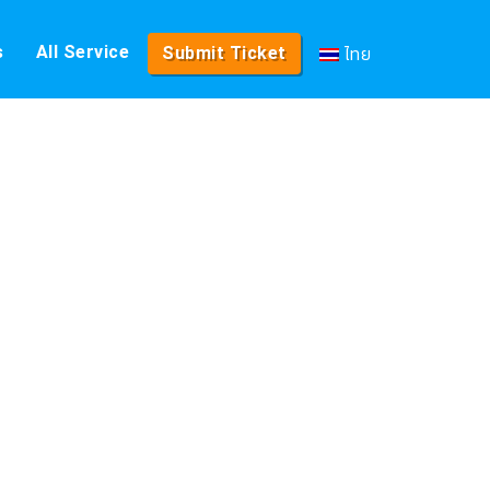
ไทย
s
All Service
Submit Ticket