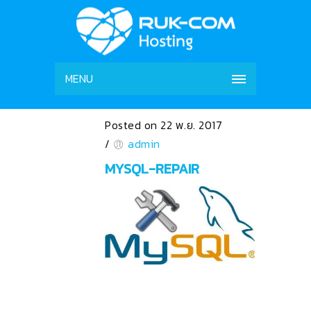
MENU
Posted on 22 พ.ย. 2017
/
admin
MYSQL-REPAIR