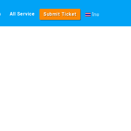
ไทย
s
All Service
Submit Ticket