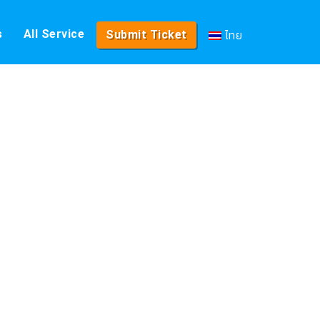
ไทย
s
All Service
Submit Ticket