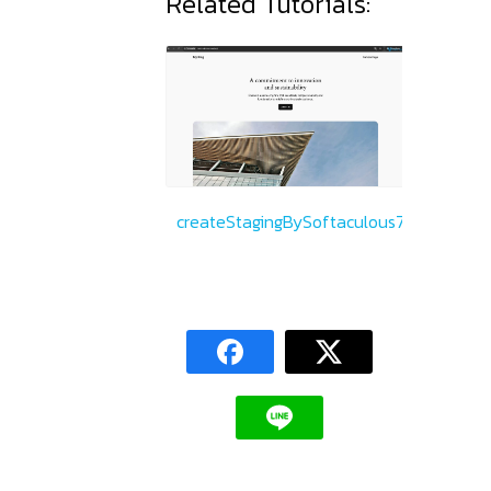
Related Tutorials:
createStagingBySoftaculous7