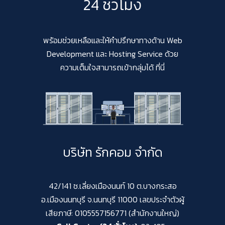
24 ชั่วโมง
พร้อมช่วยเหลือและให้คำปรึกษาทางด้าน Web
Development และ Hosting Service ด้วย
ความเต็มใจสามารถเข้ากลุ่มได้ ที่นี่
บริษัท รักคอม จำกัด
42/141 ซ.เลี่ยงเมืองนนท์ 10 ต.บางกระสอ
อ.เมืองนนทบุรี จ.นนทบุรี 11000 เลขประจำตัวผู้
เสียภาษี: 0105557156771 (สำนักงานใหญ่)