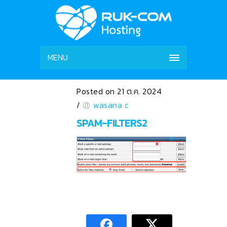
MENU
Posted on 21 ต.ค. 2024
/
wasana c
SPAM-FILTERS2