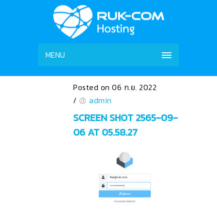
MENU
Posted on 06 ก.ย. 2022
/
admin
SCREEN SHOT 2565-09-
06 AT 05.58.27