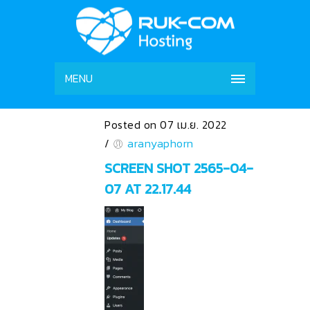
MENU
Posted on 07 เม.ย. 2022
/
aranyaphorn
SCREEN SHOT 2565-04-
07 AT 22.17.44