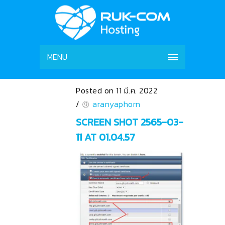
MENU
Posted on 11 มี.ค. 2022
/
aranyaphorn
SCREEN SHOT 2565-03-
11 AT 01.04.57