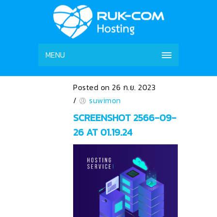
MENU
Posted on 26 ก.ย. 2023
/
suwimon
SCREENSHOT 2566-09-
26 AT 01.19.24