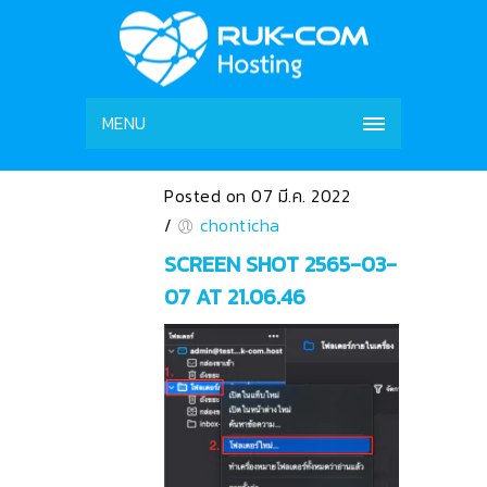
MENU
Posted on 07 มี.ค. 2022
/
chonticha
SCREEN SHOT 2565-03-
07 AT 21.06.46