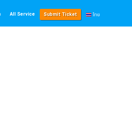
ไทย
s
All Service
Submit Ticket