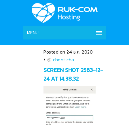
MENU
Posted on 24 ธ.ค. 2020
/
chonticha
SCREEN SHOT 2563-12-
24 AT 14.38.32