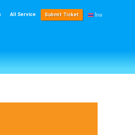
ไทย
s
All Service
Submit Ticket