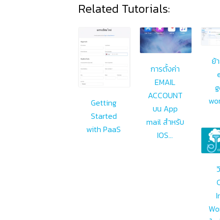
Related Tutorials:
ย้
การตั้งค่า
EMAIL
g
ACCOUNT
wo
Getting
บน App
Started
mail สำหรับ
with PaaS
IOS…
ว
I
Wo