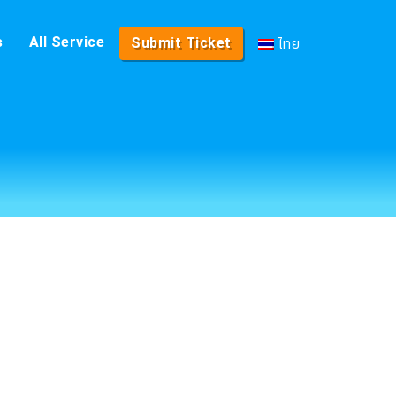
ไทย
s
All Service
Submit Ticket