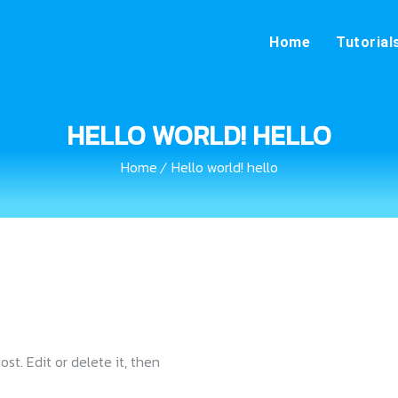
Home
Tutorial
HELLO WORLD! HELLO
Home
Hello world! hello
st. Edit or delete it, then