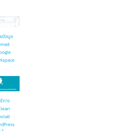
ายข้อมูล
email
oogle
rkspace
ิธีการ
Clean
nstall
rdPress