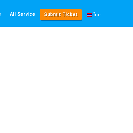
ไทย
s
All Service
Submit Ticket