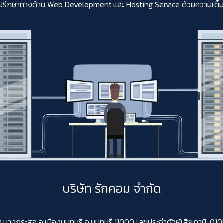
ปรึกษาทางด้าน Web Development และ Hosting Service ด้วยความเต็มใจสา
บริษัท รักคอม จำกัด
 ต.บางกระสอ อ.เมืองนนทบุรี จ.นนทบุรี 11000 เลขประจำตัวผู้เสียภาษี: 