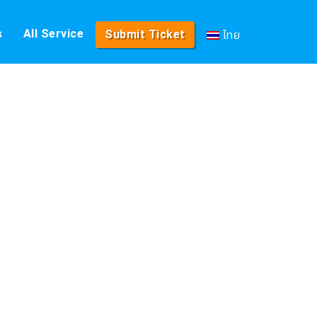
ไทย
s
All Service
Submit Ticket