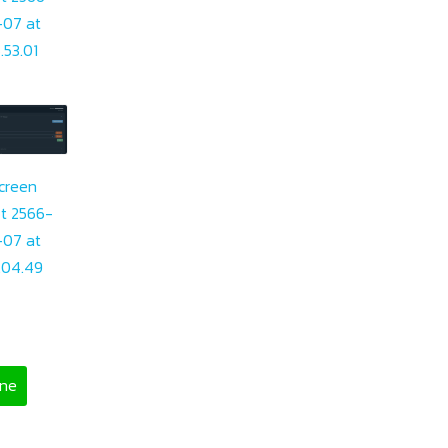
-07 at
5.53.01
creen
t 2566-
-07 at
.04.49
ine