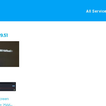
All Servic
9.51
creen
t 2566-