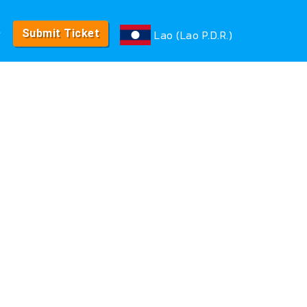
e
Lao (Lao P.D.R.)
Submit Ticket