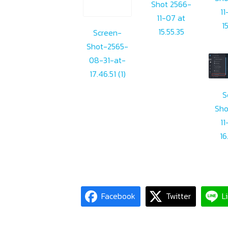
Shot 2566-
11
11-07 at
1
15.55.35
Screen-
Shot-2565-
08-31-at-
17.46.51 (1)
S
Sho
11
16
Facebook
Twitter
L