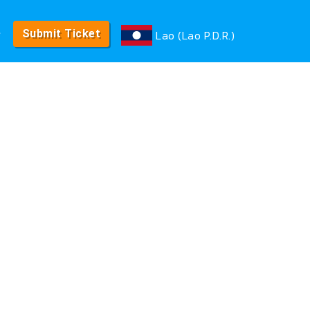
e
Lao (Lao P.D.R.)
Submit Ticket