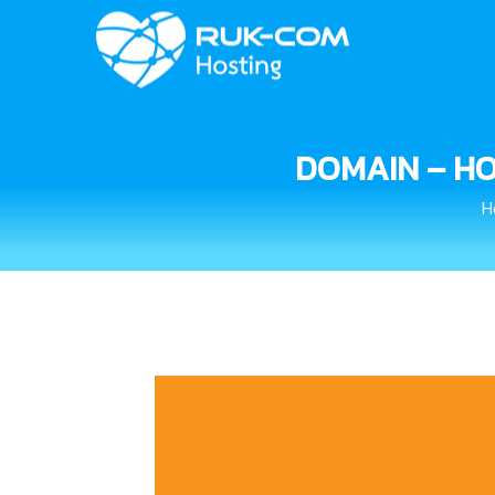
DOMAIN – HOST 
H