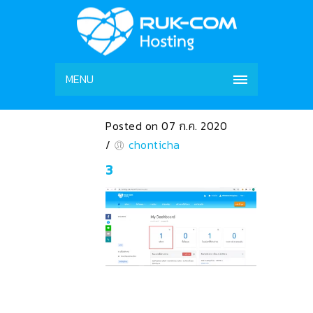
MENU
Posted on 07 ก.ค. 2020
/
chonticha
3