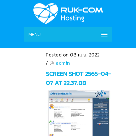
MENU
Posted on 08 เม.ย. 2022
/
admin
SCREEN SHOT 2565-04-
07 AT 22.37.08