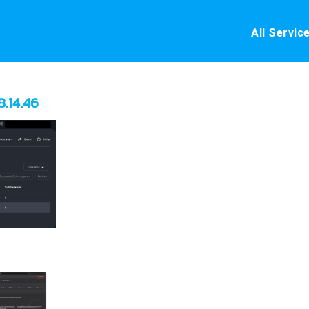
All Servic
8.14.46