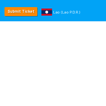
e
Lao (Lao P.D.R.)
Submit Ticket